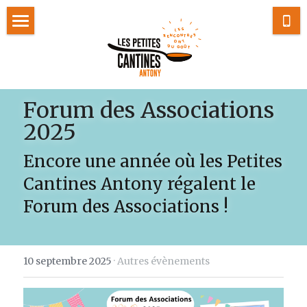
Accueil
Actualités
Forum des Associations 
Le concept
2025
Newsletter
Encore une année où les Petites 
Contact
Cantines Antony régalent le 
Forum des Associations !
J'adhère
Je fais un don
10 septembre 2025
·
Autres évènements
Carnet de bord
Nos Partenaires