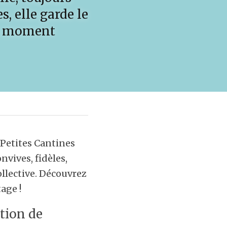
 elle garde le 
n moment 
 Petites Cantines 
vives, fidèles, 
llective. Découvrez 
age !
ion de 