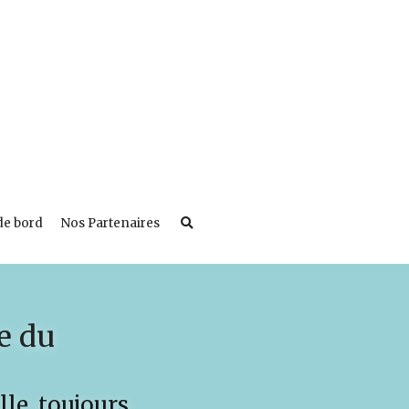
de bord
Nos Partenaires
 du 
le, toujours 