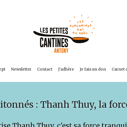
ept
Newsletter
Contact
J'adhère
Je fais un don
Carnet 
itonnés : Thanh Thuy, la force
ise Thanh Thuy, c’est sa force tranquil