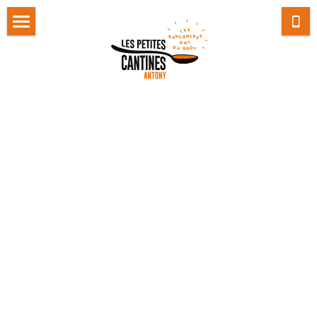
Accueil
Actualités
Le concept
Newsletter
Contact
J'adhère
Je fais un don
Carnet de bord
Nos Partenaires